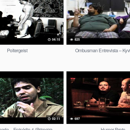
04:15
825
Poltergeist
Ombusman Entrevista – Kyvi
02:11
697
ndo – Episódio 4 (Primeira
Humor Preto