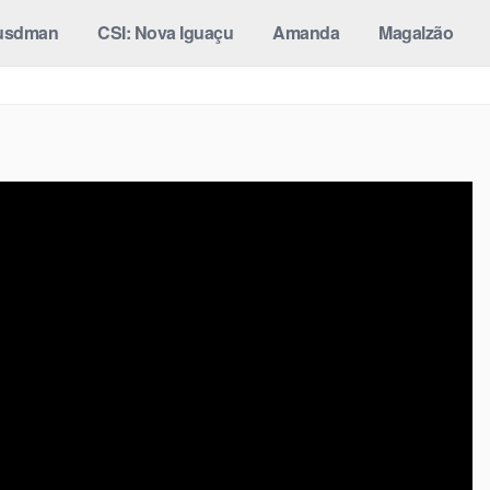
usdman
CSI: Nova Iguaçu
Amanda
Magalzão