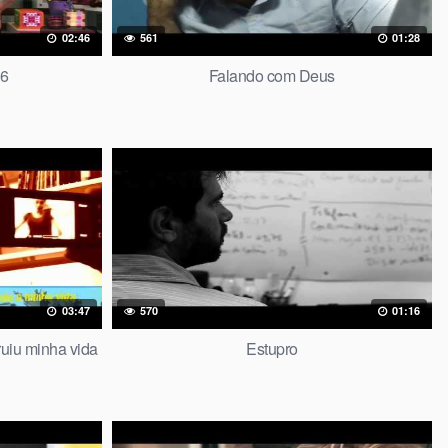
02:46
561
01:28
 6
Falando com Deus
03:47
570
01:16
uiu minha vida
Estupro