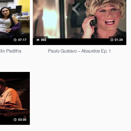
07:17
969
01:29
lin Padilha
Paulo Gustavo – Absurdos Ep. 1
03:05