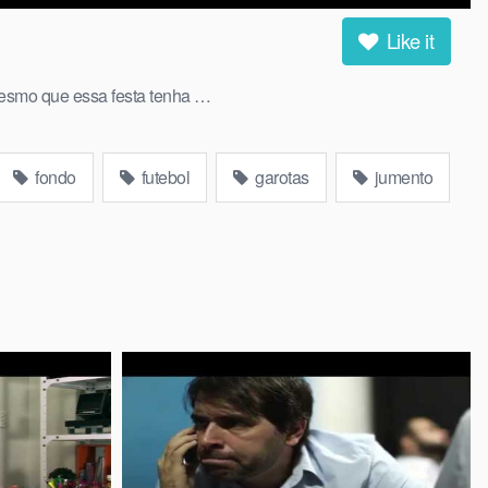
Like it
esmo que essa festa tenha …
fondo
futebol
garotas
jumento