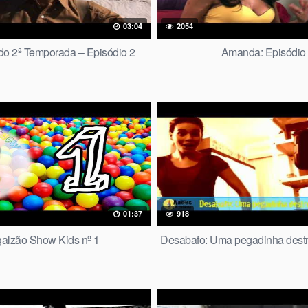
03:04
2054
do 2ª Temporada – Episódio 2
Amanda: Episódio
01:37
918
alzão Show Kids nº 1
Desabafo: Uma pegadinha destr