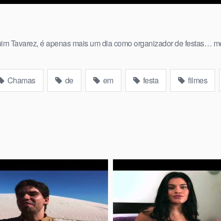
uim Tavarez, é apenas mais um dia como organizador de festas… m
Chamas
de
em
festa
filmes