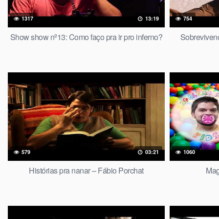
1317
13:19
754
Show show nº13: Como faço pra ir pro inferno?
Sobreviven
579
03:21
1060
Histórias pra nanar – Fábio Porchat
Mag