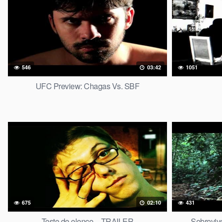
546
03:42
1051
UFC Preview: Chagas Vs. SBF
675
02:10
431
Teste de elenco – TRAILER
Sobrevive