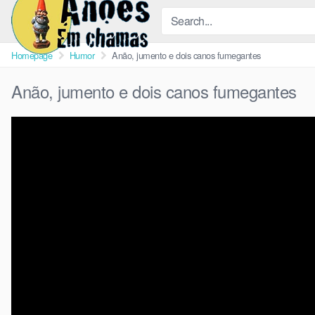
Skip
to
content
Homepage
Humor
Anão, jumento e dois canos fumegantes
Anão, jumento e dois canos fumegantes