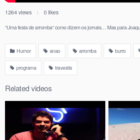
1264
views
0
likes
|
“Uma festa de arromba” como dizem os jornais… Mas para Joaq
Humor
anao
arromba
burro
programa
travestís
Related videos