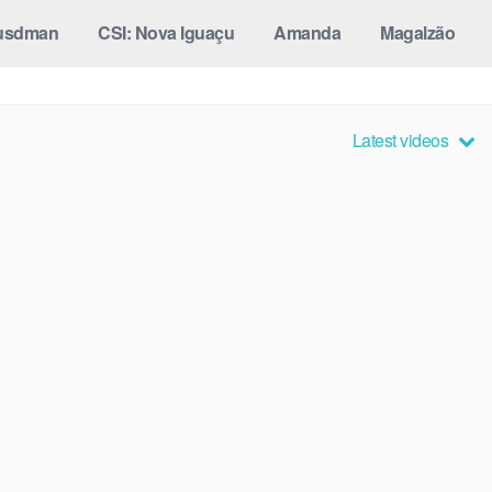
usdman
CSI: Nova Iguaçu
Amanda
Magalzão
Latest videos