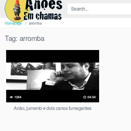
Skip
to
content
Homepage
arromba
Tag:
arromba
1264
04:54
Anão, jumento e dois canos fumegantes