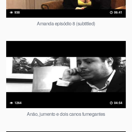
938
06:41
Amanda episódio 8 (subtitled)
1264
04:54
Anão, jumento e dois canos fumegantes