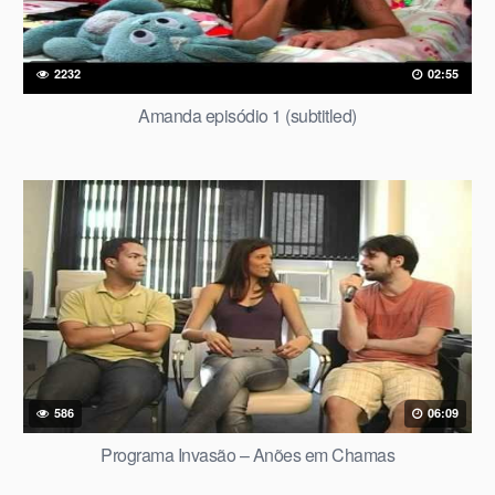
2232
02:55
Amanda episódio 1 (subtitled)
586
06:09
Programa Invasão – Anões em Chamas