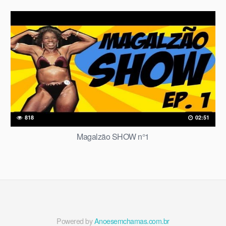
818
02:51
Magalzão SHOW n°1
Powered by
Anoesemchamas.com.br