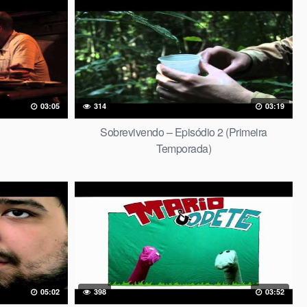
03:05
314
03:19
Sobrevivendo – Episódio 2 (Primeira
Temporada)
05:02
398
03:52