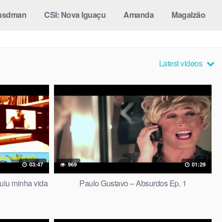
usdman
CSI: Nova Iguaçu
Amanda
Magalzão
Latest videos
03:47
969
01:29
uiu minha vida
Paulo Gustavo – Absurdos Ep. 1