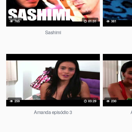
765
01:31
381
Sashimi
259
03:29
230
Amanda episódio 3