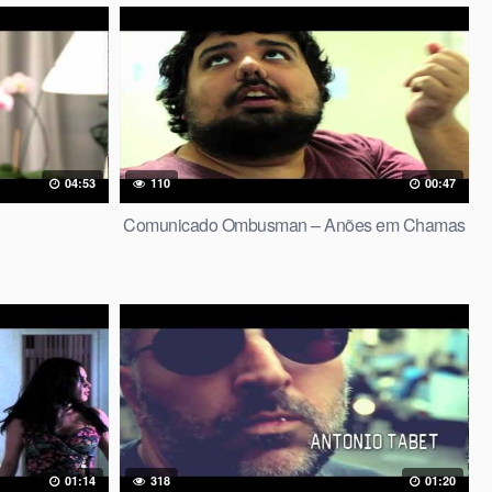
04:53
110
00:47
l
Comunicado Ombusman – Anões em Chamas
01:14
318
01:20