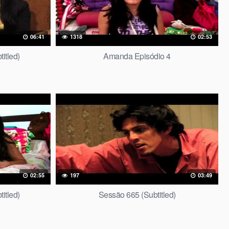
06:41
1318
02:53
itled)
Amanda Episódio 4
02:55
197
03:49
itled)
Sessão 665 (Subtitled)