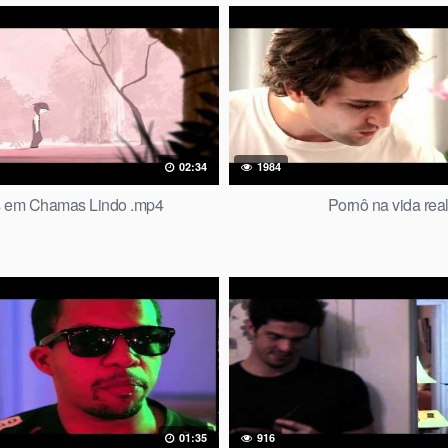
02:34
1984
 em Chamas Lindo .mp4
Pornô na vida rea
01:35
916