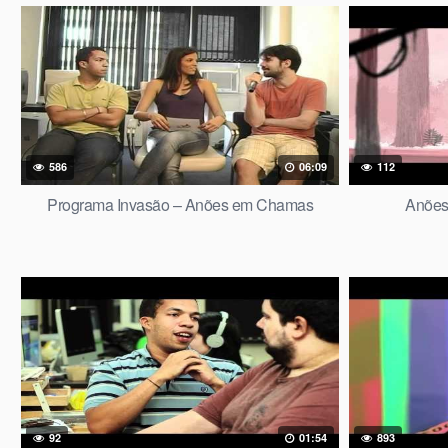
586
06:09
112
Programa Invasão – Anões em Chamas
Anões
92
01:54
893