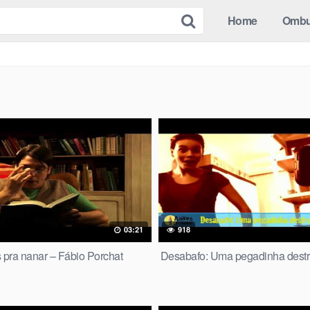
Home
Omb
03:21
918
s pra nanar – Fábio Porchat
Desabafo: Uma pegadinha destr