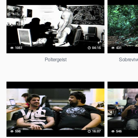
1051
04:15
431
Poltergeist
Sobreviv
598
16:07
546