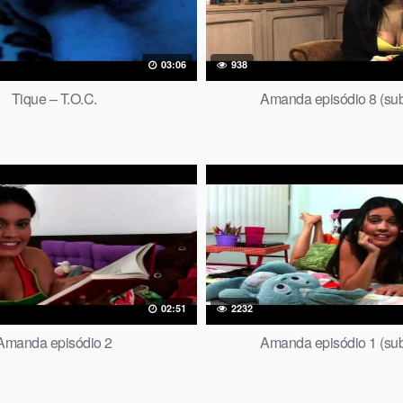
03:06
938
Tique – T.O.C.
Amanda episódio 8 (subt
02:51
2232
Amanda episódio 2
Amanda episódio 1 (subt