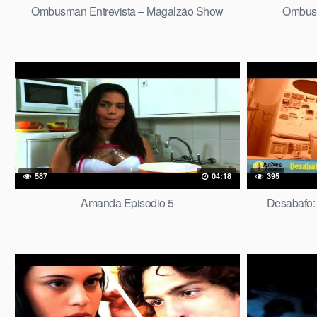
Ombusman Entrevista – Magalzão Show
Ombusm
587
04:18
395
Amanda Episodio 5
Desabafo: 