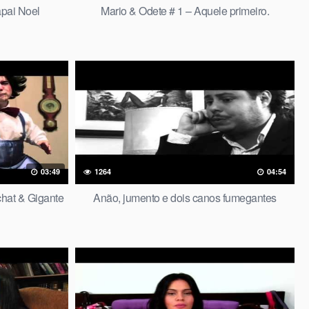
apai Noel
Mario & Odete # 1 – Aquele primeiro.
03:49
1264
04:54
chat & Gigante
Anão, jumento e dois canos fumegantes