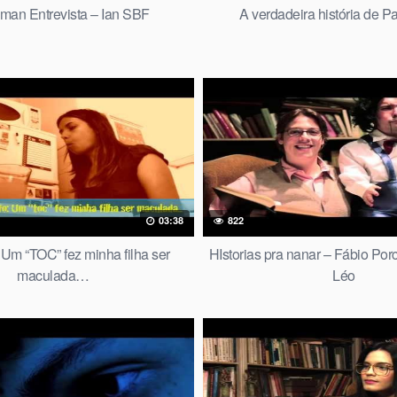
an Entrevista – Ian SBF
A verdadeira história de P
03:38
822
Um “TOC” fez minha filha ser
HIstorias pra nanar – Fábio Por
maculada…
Léo