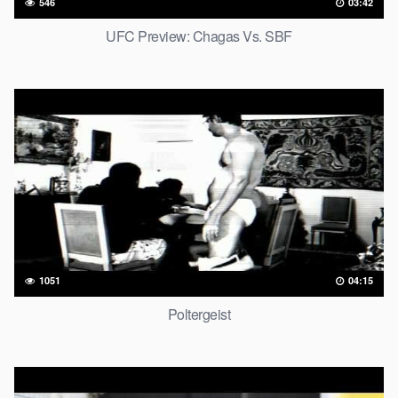
546
03:42
UFC Preview: Chagas Vs. SBF
1051
04:15
Poltergeist