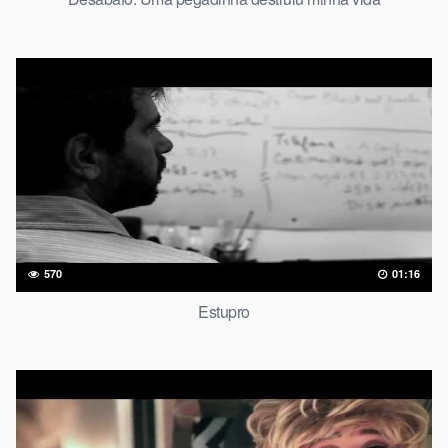
570
01:16
Estupro