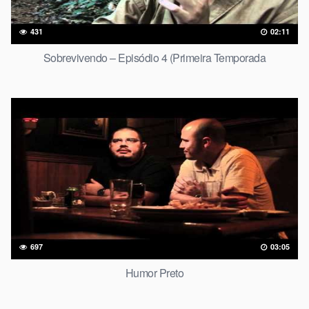
431
02:11
Sobrevivendo – Episódio 4 (Primeira Temporada
697
03:05
Humor Preto