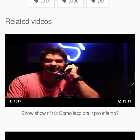
t.o.c.
tique
toc
Related videos
1317
13:19
Show show nº13: Como faço pra ir pro inferno?