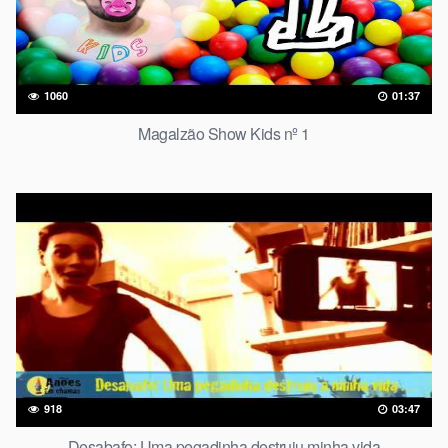
1060
01:37
Magalzão Show Kids nº 1
918
03:47
Desabafo: Uma pegadinha destruiu minha vida