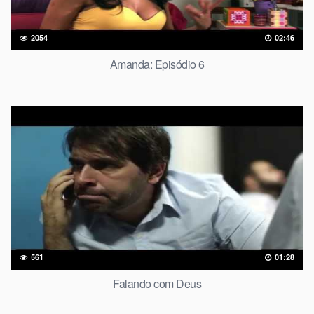
2054
02:46
Amanda: Episódio 6
561
01:28
Falando com Deus