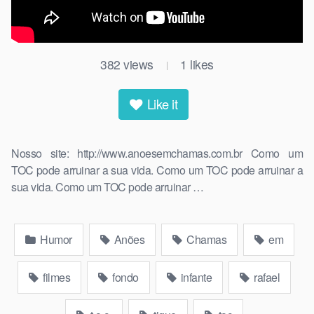
382
views
1
likes
|
Like it
Nosso site: http://www.anoesemchamas.com.br Como um
TOC pode arruinar a sua vida. Como um TOC pode arruinar a
sua vida. Como um TOC pode arruinar …
Humor
Anões
Chamas
em
filmes
fondo
infante
rafael