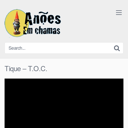
Skip
to
content
Tique – T.O.C.