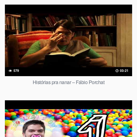
579
03:21
Histórias pra nanar – Fábio Porchat