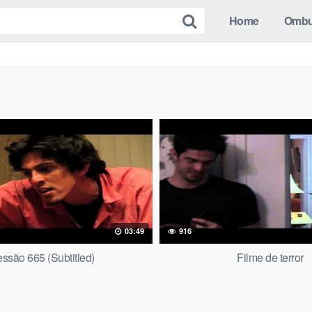
Home
Omb
03:49
916
ssão 665 (Subtitled)
Filme de terror