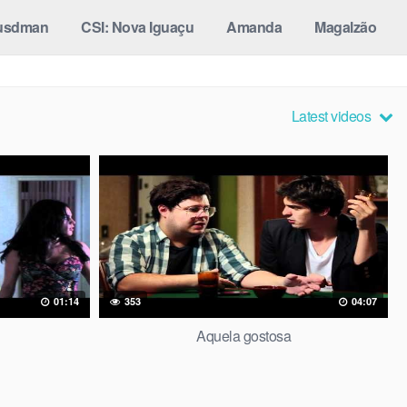
usdman
CSI: Nova Iguaçu
Amanda
Magalzão
Latest videos
01:14
353
04:07
Aquela gostosa