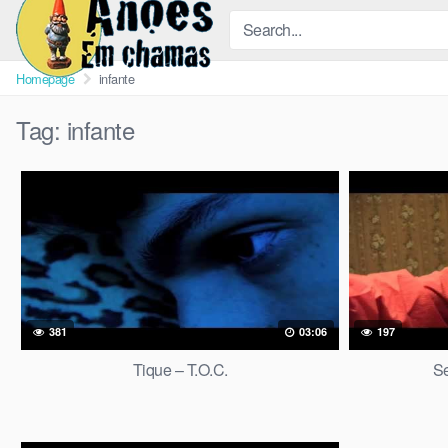
Skip
to
content
Homepage
infante
Tag:
infante
381
03:06
197
Tique – T.O.C.
Se