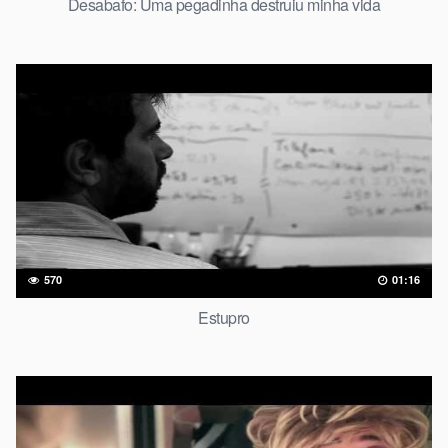
Desabafo: Uma pegadinha destruiu minha vida
570
01:16
Estupro