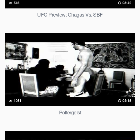
546
03:42
UFC Preview: Chagas Vs. SBF
1051
04:15
Poltergeist