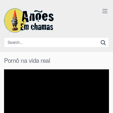
Skip
to
content
Pornô na vida real