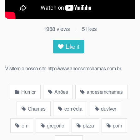
1988
views
5
likes
|
Like it
Visitem o nosso site http://www.anoesemchamas.com.br.
Humor
Anões
anoesemchamas
Chamas
comédia
duviver
em
gregorio
pizza
porn