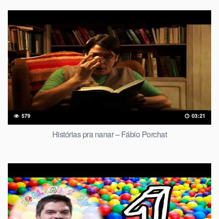
579
03:21
Histórias pra nanar – Fábio Porchat