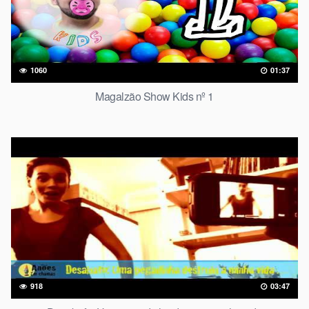
1060
01:37
Magalzão Show Kids nº 1
918
03:47