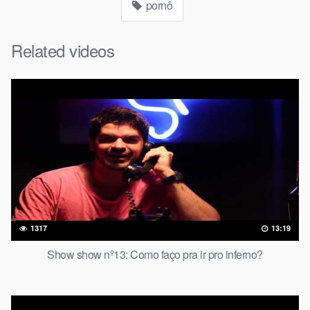
pornô
Related videos
1317
13:19
Show show nº13: Como faço pra ir pro inferno?