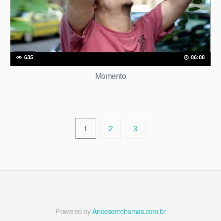
635
06:08
Momento
1
2
3
Powered by
Anoesemchamas.com.br