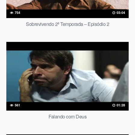
754
03:04
Sobrevivendo 2ª Temporada – Episódio 2
561
01:28
Falando com Deus