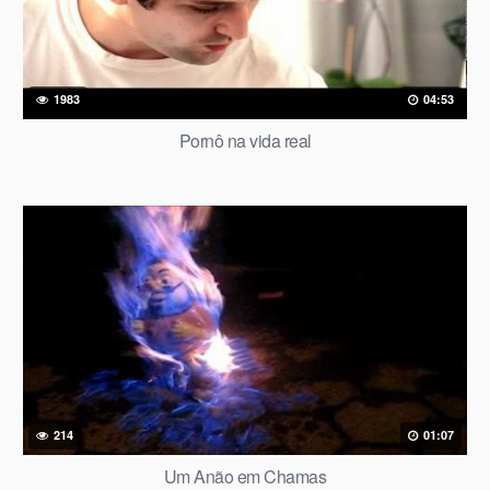
1983
04:53
Pornô na vida real
214
01:07
Um Anão em Chamas