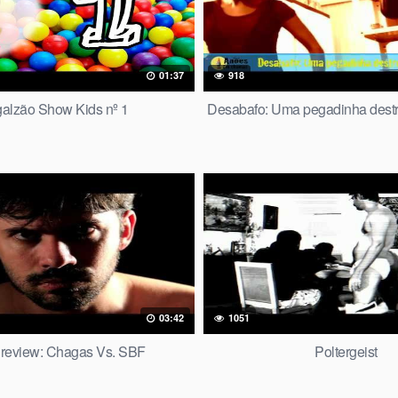
01:37
918
alzão Show Kids nº 1
Desabafo: Uma pegadinha destr
03:42
1051
review: Chagas Vs. SBF
Poltergeist