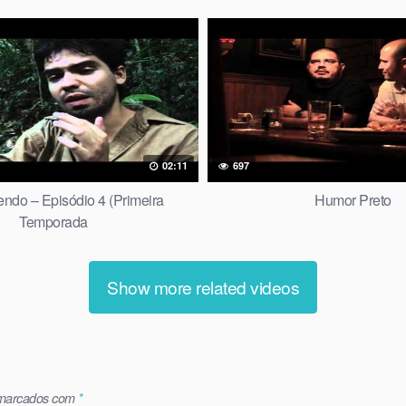
02:11
697
ndo – Episódio 4 (Primeira
Humor Preto
Temporada
Show more related videos
 marcados com
*