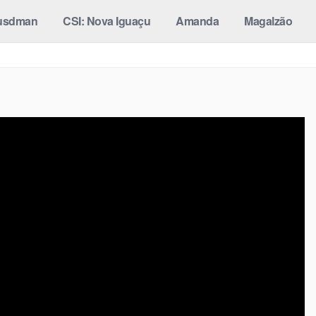
usdman
CSI: Nova Iguaçu
Amanda
Magalzão