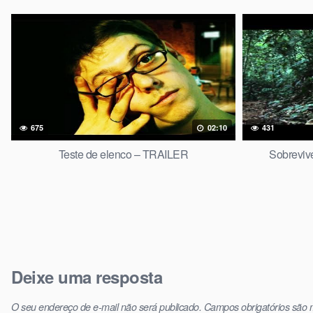
675
02:10
431
Teste de elenco – TRAILER
Sobrevive
Deixe uma resposta
O seu endereço de e-mail não será publicado.
Campos obrigatórios são