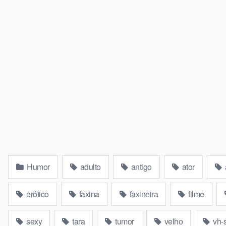
Humor
adulto
antigo
ator
erótico
faxina
faxineira
filme
sexy
tara
tumor
velho
vh-