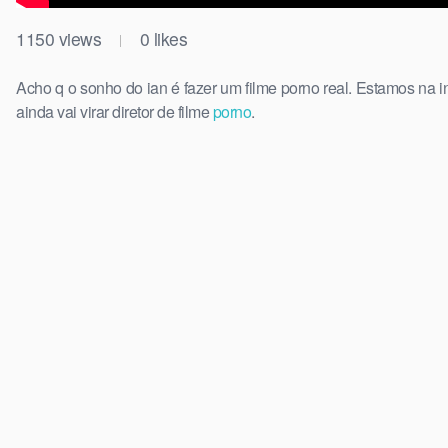
1150
views
0
likes
|
Acho q o sonho do ian é fazer um filme porno real. Estamos na
ainda vai virar diretor de filme
porno
.