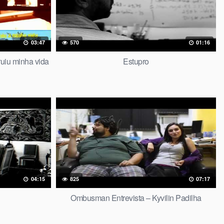
03:47
570
01:16
uiu minha vida
Estupro
04:15
825
07:17
Ombusman Entrevista – Kyvilin Padilha