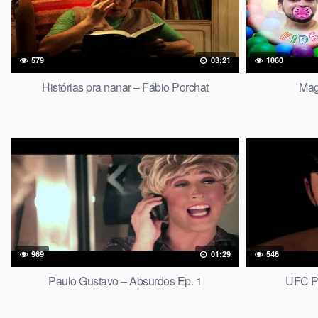
579
03:21
1060
Histórias pra nanar – Fábio Porchat
Mag
969
01:29
546
Paulo Gustavo – Absurdos Ep. 1
UFC P