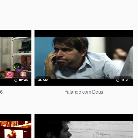
02:46
561
01:28
 6
Falando com Deus