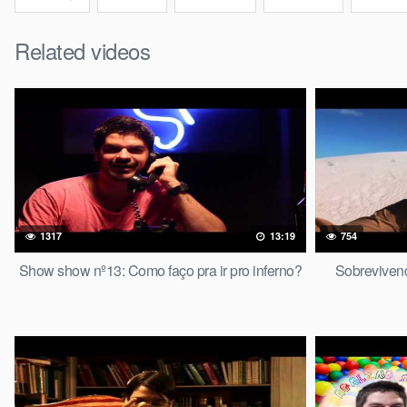
Related videos
1317
13:19
754
Show show nº13: Como faço pra ir pro inferno?
Sobreviven