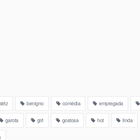
atriz
benigno
comédia
empregada
garota
girl
gostosa
hot
linda
s