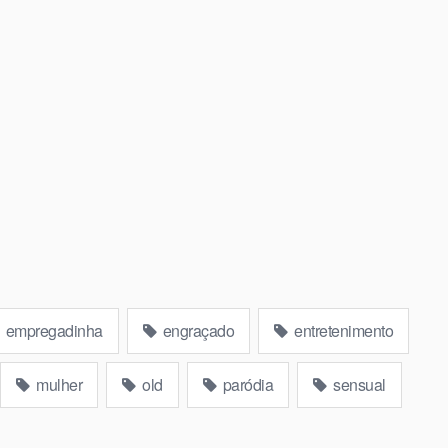
empregadinha
engraçado
entretenimento
mulher
old
paródia
sensual