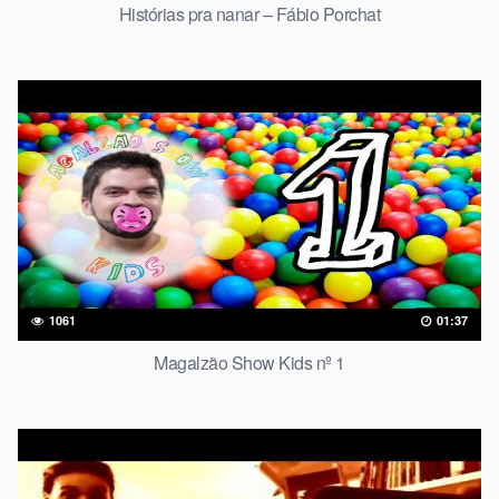
Histórias pra nanar – Fábio Porchat
1061
01:37
Magalzão Show Kids nº 1