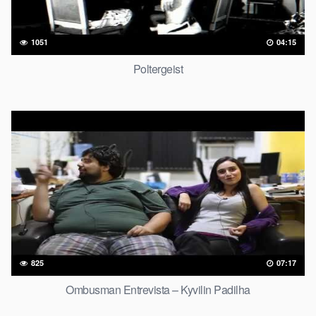
1051
04:15
Poltergeist
825
07:17
Ombusman Entrevista – Kyvilin Padilha