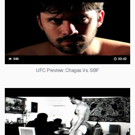
546
03:42
UFC Preview: Chagas Vs. SBF