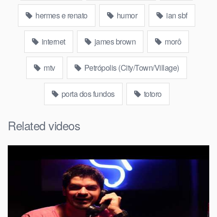
hermes e renato
humor
ian sbf
internet
james brown
morô
mtv
Petrópolis (City/Town/Village)
porta dos fundos
totoro
Related videos