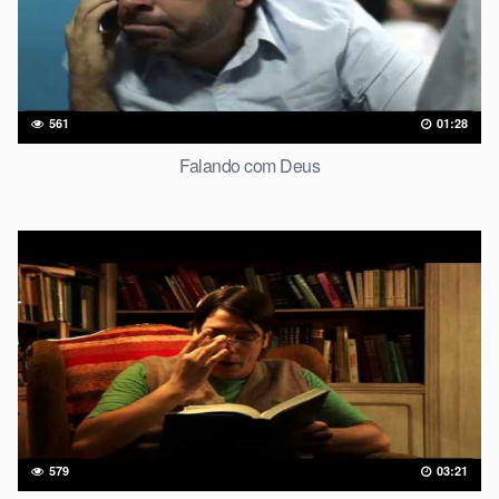
561
01:28
Falando com Deus
579
03:21