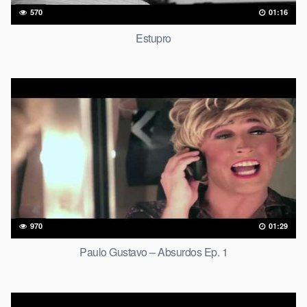
570
01:16
Estupro
970
01:29
Paulo Gustavo – Absurdos Ep. 1