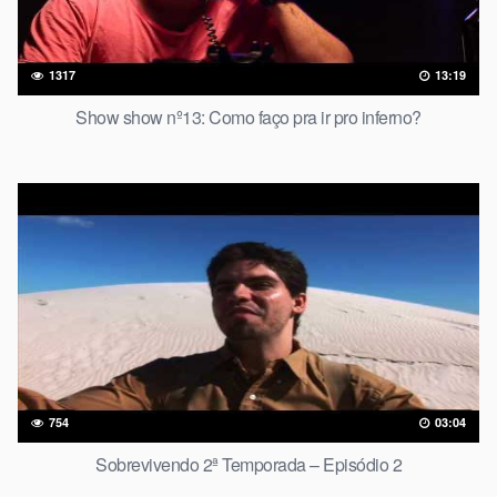
1317
13:19
Show show nº13: Como faço pra ir pro inferno?
754
03:04
Sobrevivendo 2ª Temporada – Episódio 2