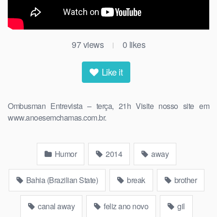
97
views
0
likes
|
Like it
Ombusman Entrevista – terça, 21h Visite nosso site em
www.anoesemchamas.com.br.
Humor
2014
away
Bahia (Brazilian State)
break
brother
canal away
feliz ano novo
gil