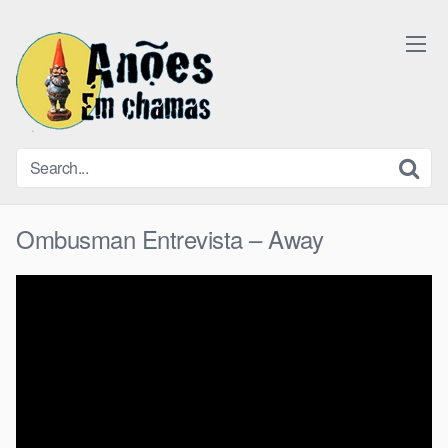
Skip
to
content
Ombusman Entrevista – Away