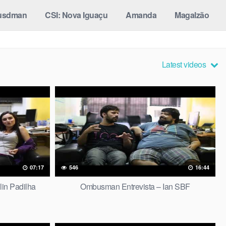
usdman
CSI: Nova Iguaçu
Amanda
Magalzão
Latest videos
07:17
546
16:44
lin Padilha
Ombusman Entrevista – Ian SBF