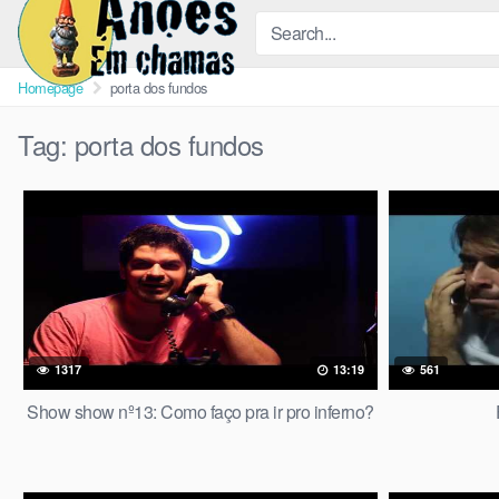
Skip
to
content
Homepage
porta dos fundos
Tag:
porta dos fundos
1317
13:19
561
Show show nº13: Como faço pra ir pro inferno?