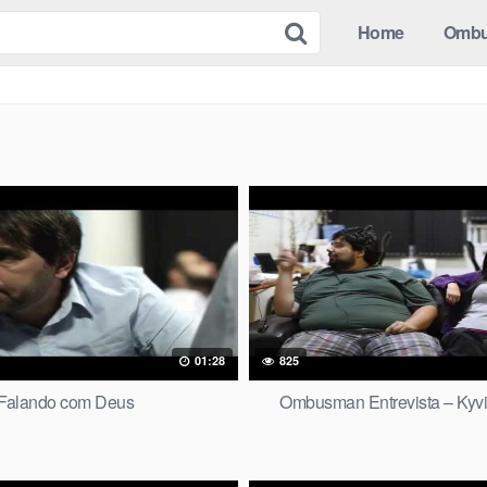
Home
Omb
01:28
825
Falando com Deus
Ombusman Entrevista – Kyvi