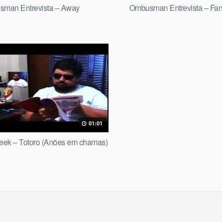
man Entrevista – Away
Ombusman Entrevista – Fan
01:01
Geek – Totoro (Anões em chamas)