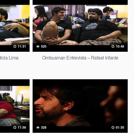
11:31
520
10:48
ícia Lima
Ombusman Entrevista – Rafael Infante
11:56
328
01:35