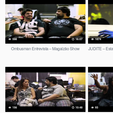
598
16:07
1874
Ombusman Entrevista – Magalzão Show
JUDITE – Est
156
10:48
93