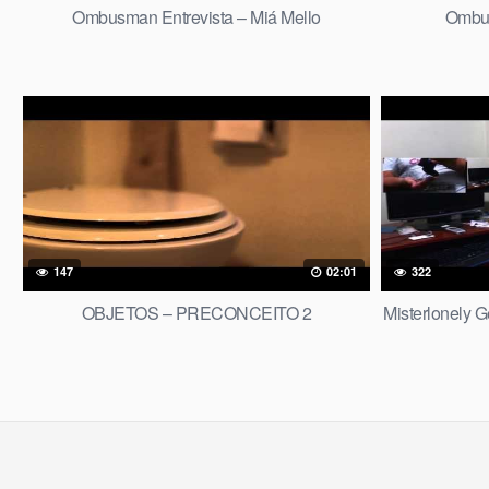
Ombusman Entrevista – Miá Mello
Ombus
147
02:01
322
OBJETOS – PRECONCEITO 2
Misterlonely 