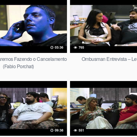
03:36
765
aremos Fazendo o Cancelamento
Ombusman Entrevista – Let
(Fabio Porchat)
09:38
551