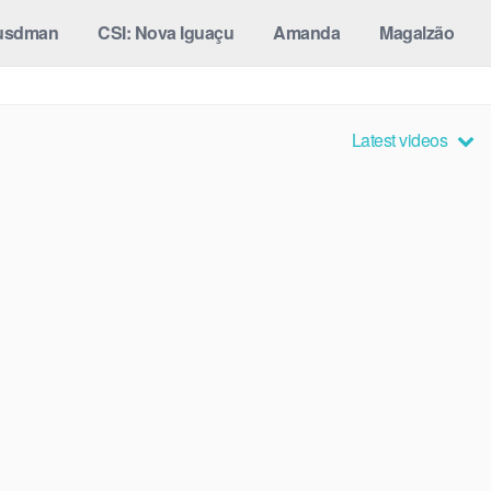
usdman
CSI: Nova Iguaçu
Amanda
Magalzão
Latest videos