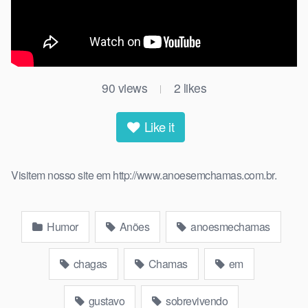
90
views
2
likes
|
Like it
Visitem nosso site em http://www.anoesemchamas.com.br.
Humor
Anões
anoesmechamas
chagas
Chamas
em
gustavo
sobrevivendo