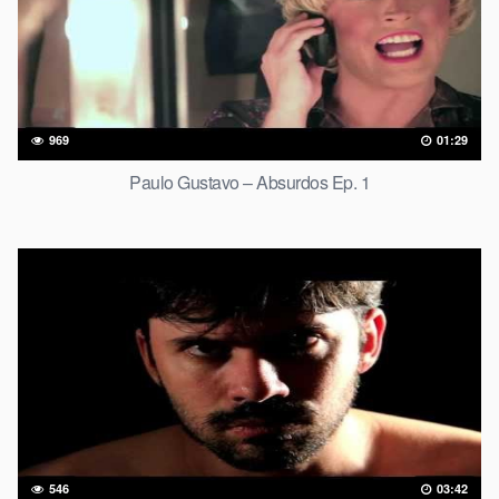
969
01:29
Paulo Gustavo – Absurdos Ep. 1
546
03:42