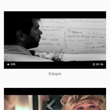
570
01:16
Estupro