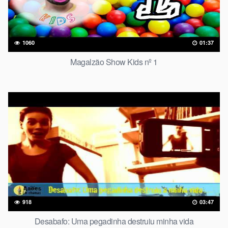
1060
01:37
Magalzão Show Kids nº 1
918
03:47
Desabafo: Uma pegadinha destruiu minha vida