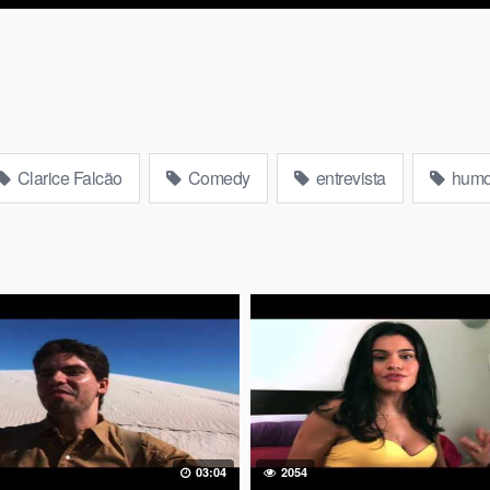
Clarice Falcão
Comedy
entrevista
humo
03:04
2054