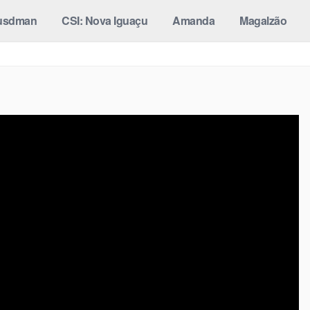
usdman
CSI: Nova Iguaçu
Amanda
Magalzão