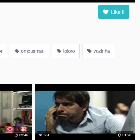
Like it
r
ombusman
totoro
vozinha
02:46
561
01:28