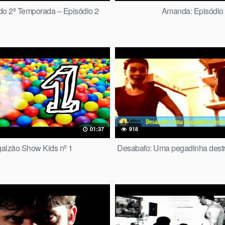
do 2ª Temporada – Episódio 2
Amanda: Episódio
01:37
918
alzão Show Kids nº 1
Desabafo: Uma pegadinha destr