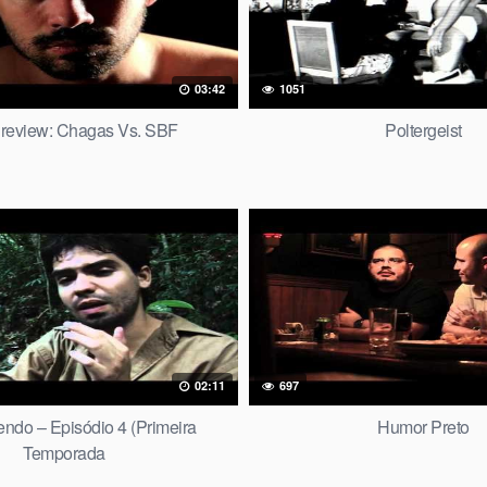
03:42
1051
review: Chagas Vs. SBF
Poltergeist
02:11
697
ndo – Episódio 4 (Primeira
Humor Preto
Temporada