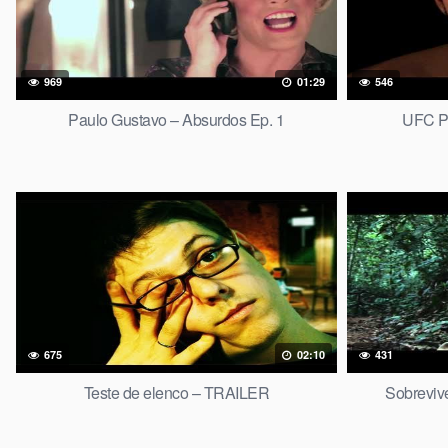
969
01:29
546
Paulo Gustavo – Absurdos Ep. 1
UFC P
675
02:10
431
Teste de elenco – TRAILER
Sobrevive