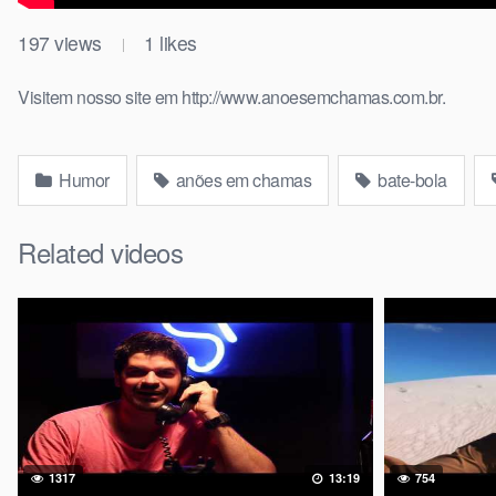
197
views
1
likes
|
Visitem nosso site em http://www.anoesemchamas.com.br.
Humor
anões em chamas
bate-bola
Related videos
1317
13:19
754