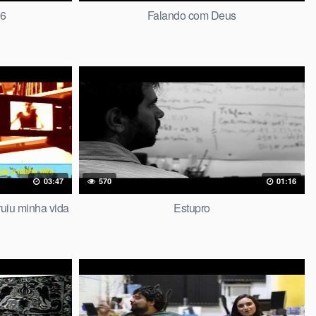
 6
Falando com Deus
03:47
570
01:16
uiu minha vida
Estupro