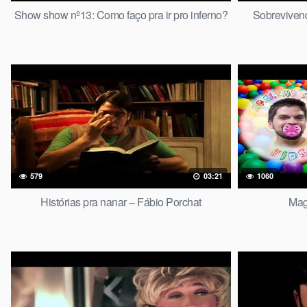
Show show nº13: Como faço pra ir pro inferno?
Sobreviven
579
03:21
1060
Histórias pra nanar – Fábio Porchat
Mag