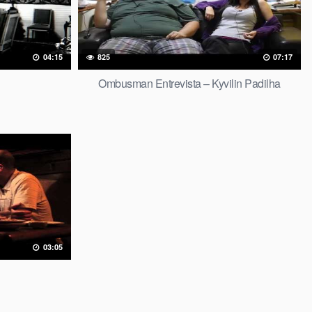
04:15
825
07:17
Ombusman Entrevista – Kyvilin Padilha
03:05