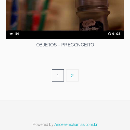
191
01:33
OBJETOS – PRECONCEITO
1
2
Powered by
Anoesemchamas.com.br