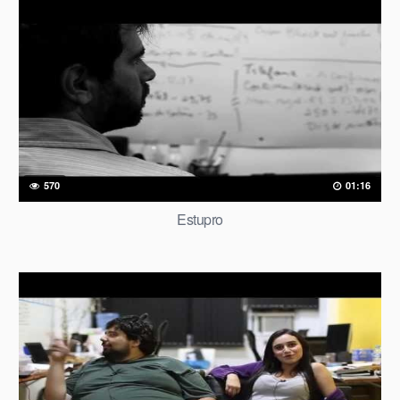
570
01:16
Estupro