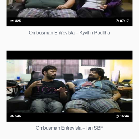
825
07:17
Ombusman Entrevista – Kyvilin Padilha
546
16:44
Ombusman Entrevista – Ian SBF