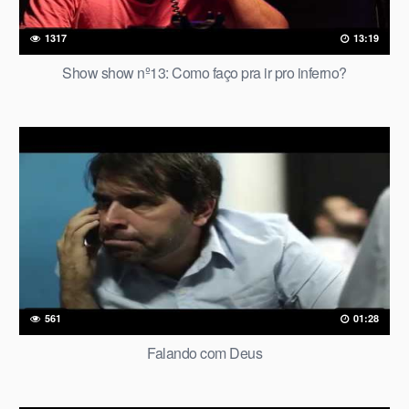
1317
13:19
Show show nº13: Como faço pra ir pro inferno?
561
01:28
Falando com Deus