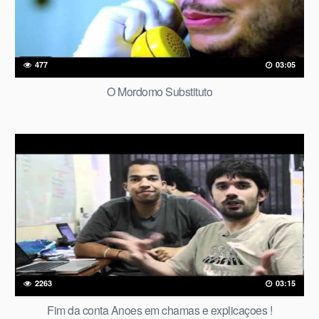
477
03:05
O Mordomo Substituto
2263
03:15
Fim da conta Anoes em chamas e explicaçoes !