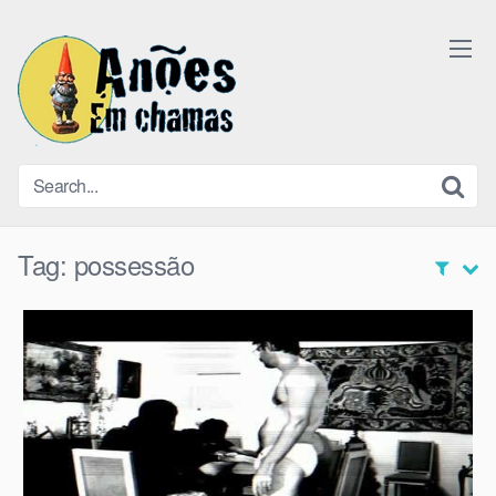
Skip
to
content
Tag:
possessão