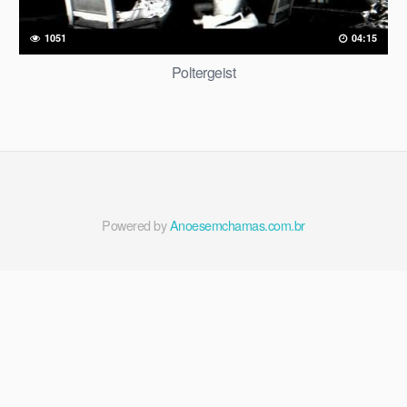
1051
04:15
Poltergeist
Powered by
Anoesemchamas.com.br