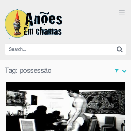
Skip
to
content
Tag:
possessão