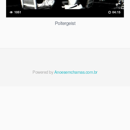
1051
04:15
Poltergeist
Powered by
Anoesemchamas.com.br