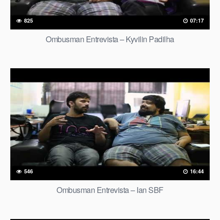
825
07:17
Ombusman Entrevista – Kyvilin Padilha
546
16:44
Ombusman Entrevista – Ian SBF