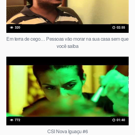
320
02:55
Em terra de cego… Pessoas vão morar na sua casa sem que
você saiba
772
01:40
CSI Nova Iguaçu #6