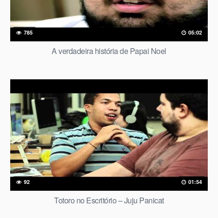
785
05:02
A verdadeira história de Papai Noel
92
01:54
Totoro no Escritório – Juju Panicat