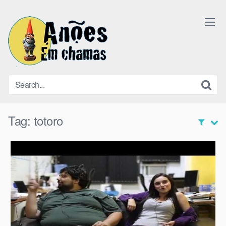
Skip
to
content
Tag:
totoro