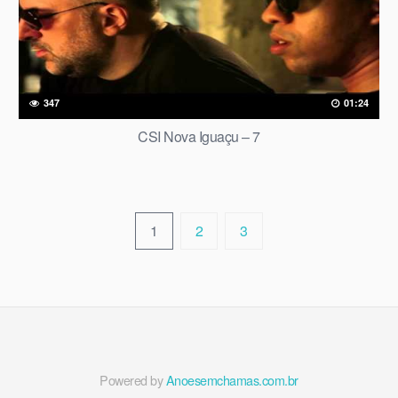
347
01:24
CSI Nova Iguaçu – 7
1
2
3
Powered by
Anoesemchamas.com.br