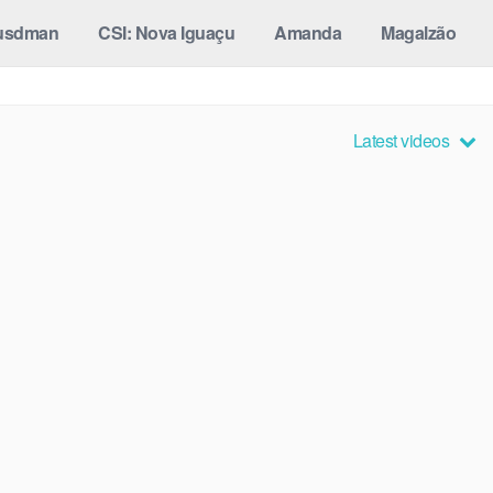
usdman
CSI: Nova Iguaçu
Amanda
Magalzão
Latest videos