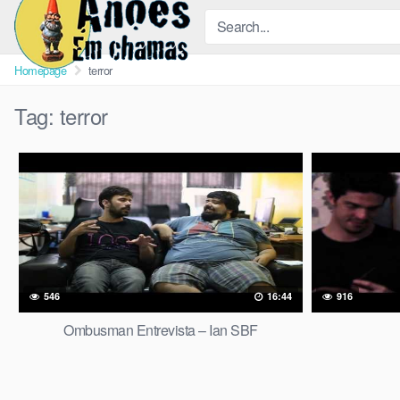
Skip
to
content
Homepage
terror
Tag:
terror
546
16:44
916
Ombusman Entrevista – Ian SBF