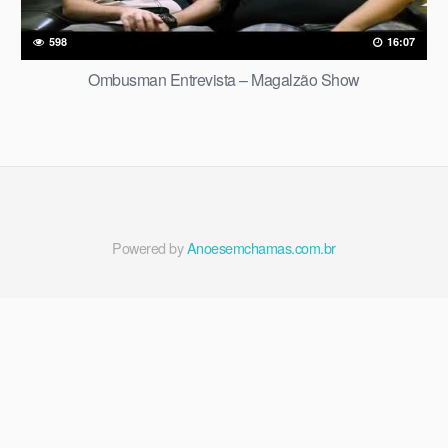
598
16:07
Ombusman Entrevista – Magalzão Show
Powered by
Anoesemchamas.com.br