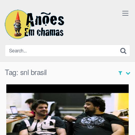
Skip
to
content
Tag:
snl brasil