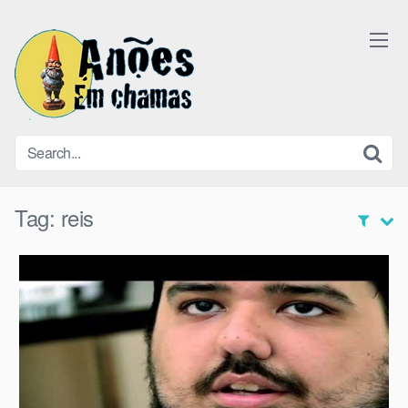
Skip
to
content
Tag:
reis