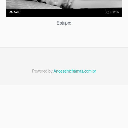
570
01:16
Estupro
Powered by
Anoesemchamas.com.br