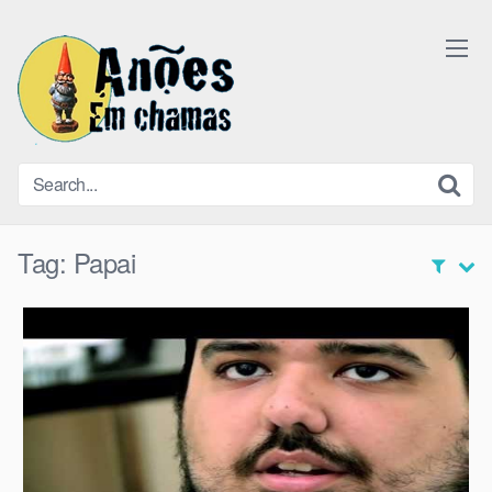
Skip
to
content
Tag:
Papai