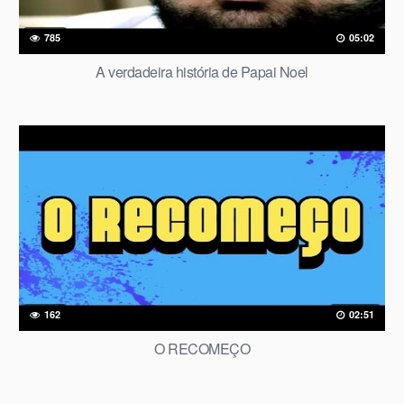
785
05:02
A verdadeira história de Papai Noel
162
02:51
O RECOMEÇO