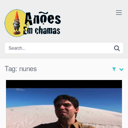
Skip
to
content
Tag:
nunes