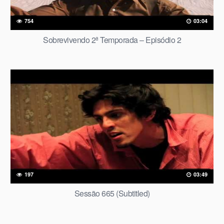
754
03:04
Sobrevivendo 2ª Temporada – Episódio 2
197
03:49
Sessão 665 (Subtitled)