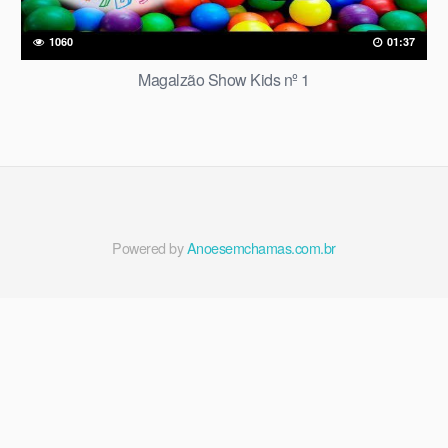
1060
01:37
Magalzão Show Kids nº 1
Powered by
Anoesemchamas.com.br