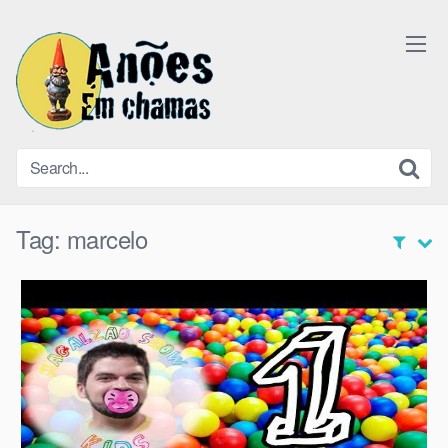
Skip
to
content
Tag:
marcelo