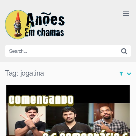
Skip
to
content
Tag:
jogatina