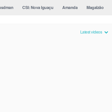
usdman
CSI: Nova Iguaçu
Amanda
Magalzão
Latest videos