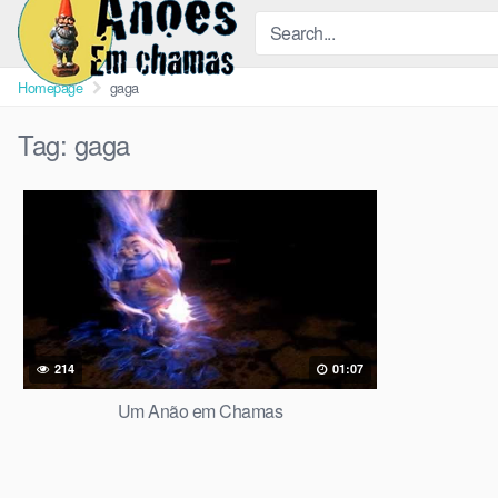
Skip
to
content
Homepage
gaga
Tag:
gaga
214
01:07
Um Anão em Chamas