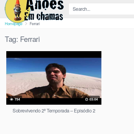
Skip
to
content
Homepage
Ferrari
Tag:
Ferrari
754
03:04
Sobrevivendo 2ª Temporada – Episódio 2