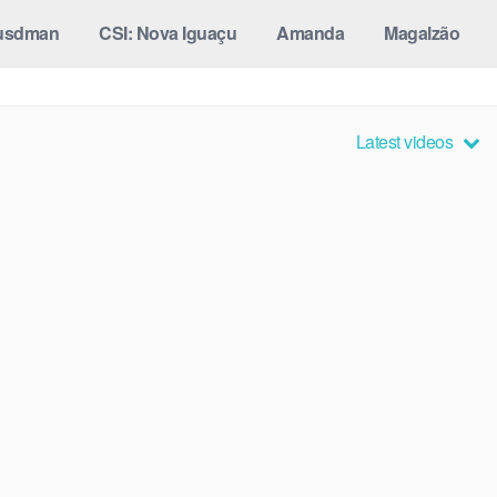
usdman
CSI: Nova Iguaçu
Amanda
Magalzão
Latest videos