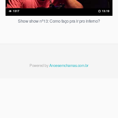
1317
13:19
Show show nº13: Como faço pra ir pro inferno?
Powered by
Anoesemchamas.com.br