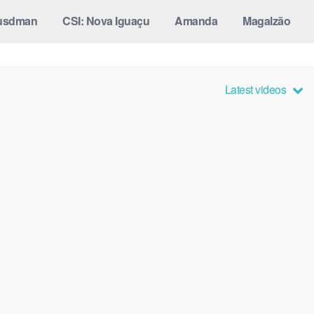
usdman
CSI: Nova Iguaçu
Amanda
Magalzão
Latest videos