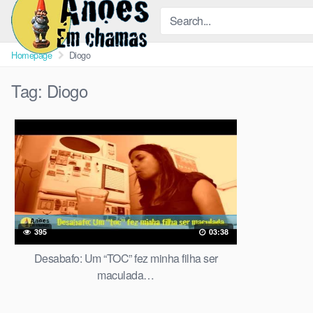
Skip
to
content
Homepage
Diogo
Tag:
Diogo
395
03:38
Desabafo: Um “TOC” fez minha filha ser
maculada…