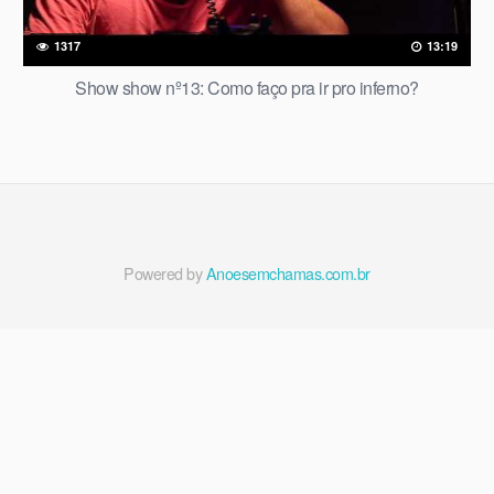
1317
13:19
Show show nº13: Como faço pra ir pro inferno?
Powered by
Anoesemchamas.com.br