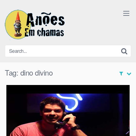
Skip
to
content
Tag:
dino divino