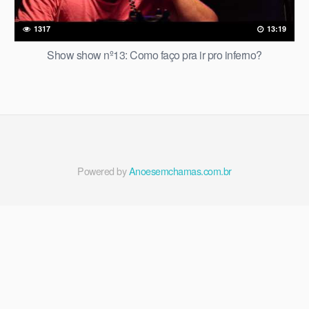
1317
13:19
Show show nº13: Como faço pra ir pro inferno?
Powered by
Anoesemchamas.com.br