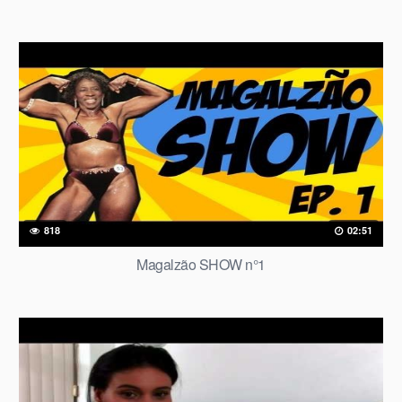
818
02:51
Magalzão SHOW n°1