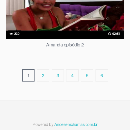
230
02:51
Amanda episódio 2
1
2
3
4
5
6
Powered by
Anoesemchamas.com.br