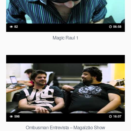
82
06:58
Magic Raul 1
598
16:07
Ombusman Entrevista – Magalzão Show