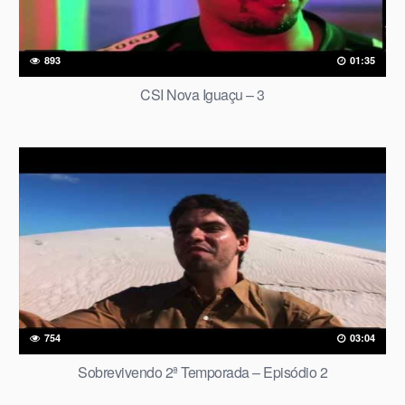
893
01:35
CSI Nova Iguaçu – 3
754
03:04
Sobrevivendo 2ª Temporada – Episódio 2