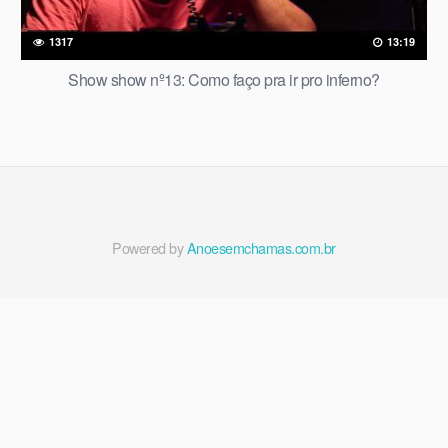
1317
13:19
Show show nº13: Como faço pra ir pro inferno?
Powered by
Anoesemchamas.com.br