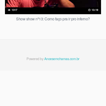
1317
13:19
Show show nº13: Como faço pra ir pro inferno?
Powered by
Anoesemchamas.com.br