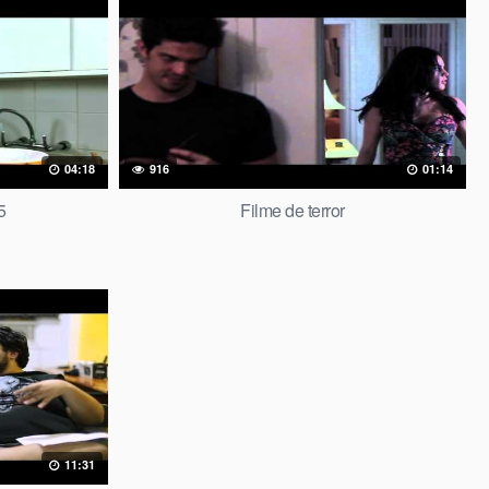
04:18
916
01:14
5
Filme de terror
11:31