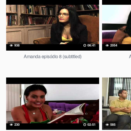
938
06:41
2054
Amanda episódio 8 (subtitled)
A
230
02:51
585