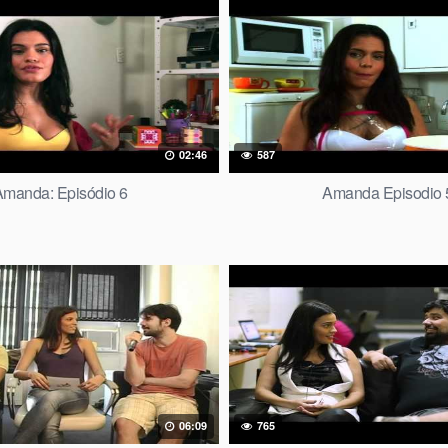
02:46
587
manda: Episódio 6
Amanda Episodio 
06:09
765