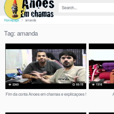
Skip
to
content
Homepage
amanda
Tag:
amanda
2263
03:15
1318
Fim da conta Anoes em chamas e explicaçoes !