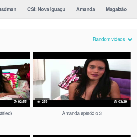
usdman
CSI: Nova Iguaçu
Amanda
Magalzão
Random videos
02:55
259
03:29
itled)
Amanda episódio 3