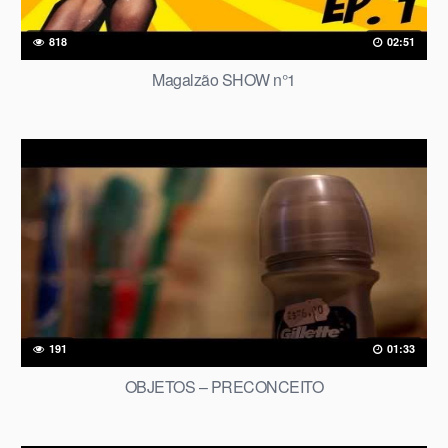
818
02:51
Magalzão SHOW n°1
191
01:33
OBJETOS – PRECONCEITO