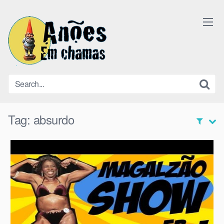
Skip
to
content
Tag:
absurdo