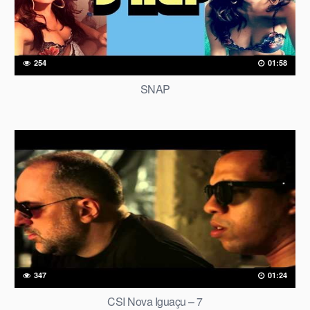
254
01:58
SNAP
347
01:24
CSI Nova Iguaçu – 7