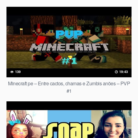
139
19:43
Minecraft pe – Entre cactos, chamas e Zumbis anões – PVP
#1