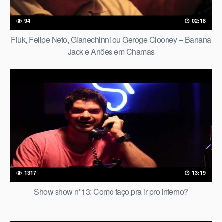
94
02:18
Fiuk, Felipe Neto, Gianechinni ou Geroge Clooney – Banana
Jack e Anões em Chamas
1317
13:19
Show show nº13: Como faço pra ir pro inferno?